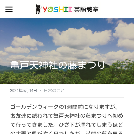
Home
お知らせ
教室の特色
レッスンのご案内
亀戸天神社の藤まつり
お問い合わせ
レッスン
·
2024年5月14日
日常のこと
ブログ
ゴールデンウィークの1週間前になりますが、
お友達に誘われて亀戸天神社の藤まつりへ初め
Facebook
て行ってきました。ひざ下が濡れてしまうほど
の大雨と風が吹く日でしたが、満開の藤を見る