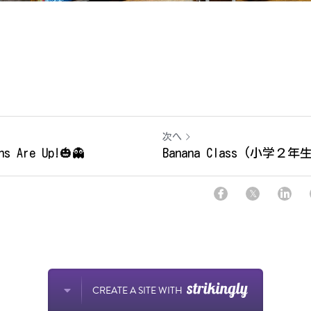
次へ
ns Are Up!🎃👻
Banana Class (小学
CREATE A SITE WITH