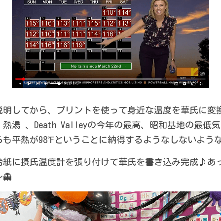
説明してから、プリントを使って身近な温度を華氏に変
湯 、Death Valleyの今年の最高、昭和基地の最
らも平熱が98℉ということに納得するようなしないよう
台紙に摂氏温度計を張り付けて華氏を書き込み完成♪あ
👻